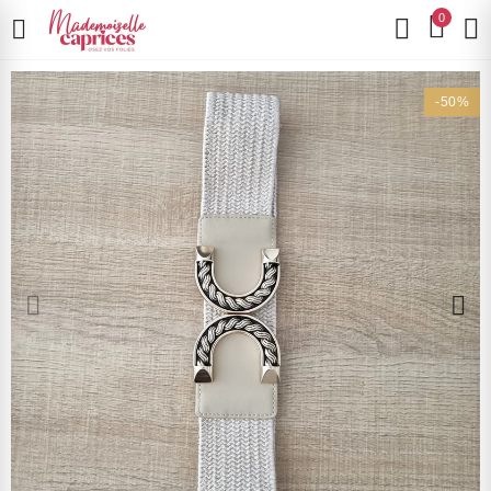
0
-50%