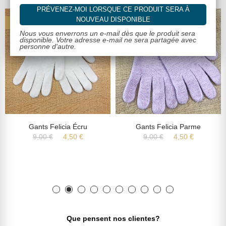
PRÉVENEZ-MOI LORSQUE CE PRODUIT SERA À
NOUVEAU DISPONIBLE
-50%
-50%
Nous vous enverrons un e-mail dès que le produit sera
disponible. Votre adresse e-mail ne sera partagée avec
personne d'autre.
Gants Felicia Écru
Gants Felicia Parme
9,00 €
4,50 €
9,00 €
4,50 €
Que pensent nos clientes?