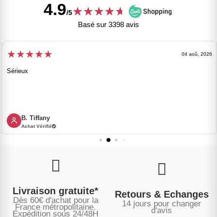
4.9
★
★
★
★
★
★
/5
Basé sur 3398 avis
★
★
★
★
★
04 aoû, 2026
Sérieux
B. Tiffany
Achat Vérifié
Livraison gratuite*
Retours & Echanges
Dès 60€ d'achat pour la
14 jours pour changer
France métropolitaine.
d'avis
Expédition sous
24/48H