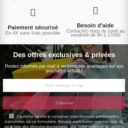
Besoin d'aide
Paiement sécurisé
Contactez-nous du lundi au
En 4X sans frais possible
vendredi de 9h à 17h00
Des offres exclusives & privées
Restez informée par mail & recevez des avantages sur vos
prochains achats !
S’abonner
J'autorise ce site à conserver mes données personnelles
transmises via ce formulaire. Aucune exploitation commerciale ne
sera faite des données conservées. Voir notre politique de gestion