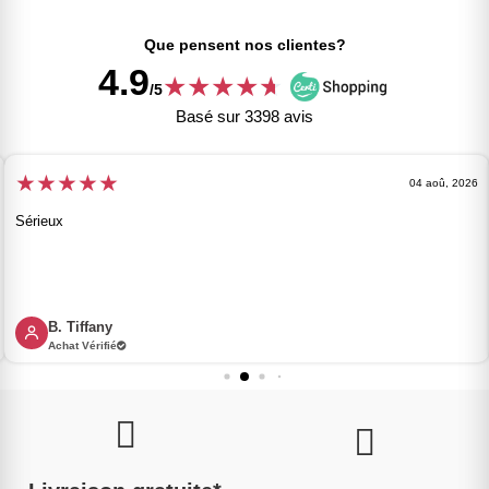
Que pensent nos clientes?
4.9
★
★
★
★
★
★
/5
Basé sur 3398 avis
★
★
★
★
★
04 aoû, 2026
Sérieux
B. Tiffany
Achat Vérifié