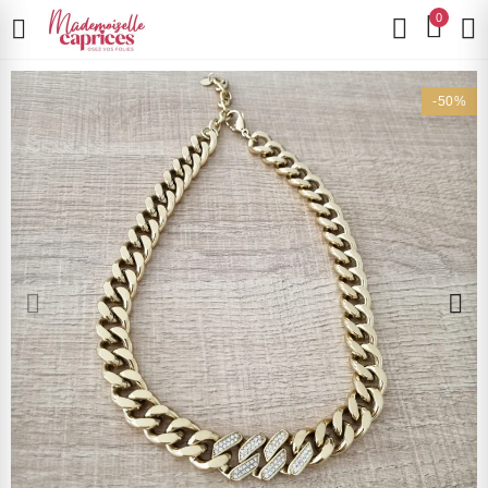
0
-50%