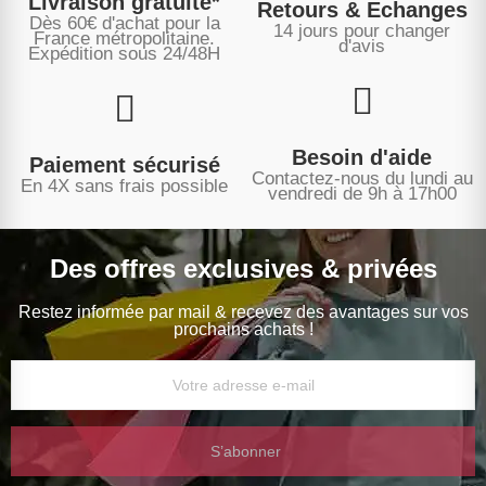
Livraison gratuite*
Retours & Echanges
Dès 60€ d'achat pour la
14 jours pour changer
France métropolitaine.
d'avis
Expédition sous
24/48H
Besoin d'aide
Paiement sécurisé
Contactez-nous du lundi au
En 4X sans frais possible
vendredi de 9h à 17h00
Des offres exclusives & privées
Restez informée par mail & recevez des avantages sur vos
prochains achats !
S’abonner