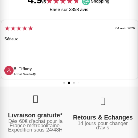
★
★
★
★
★
★
/5
Basé sur 3398 avis
★
★
★
★
★
04 aoû, 2026
Sérieux
B. Tiffany
Achat Vérifié
Livraison gratuite*
Retours & Echanges
Dès 60€ d'achat pour la
14 jours pour changer
France métropolitaine.
d'avis
Expédition sous
24/48H