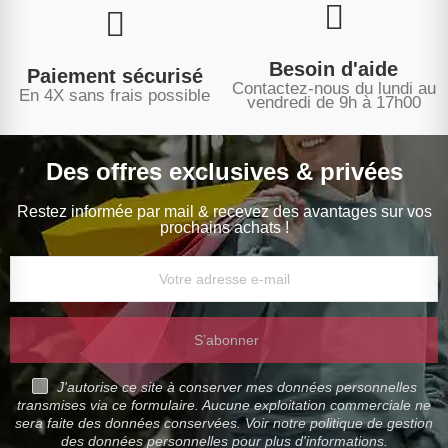
Besoin d'aide
Paiement sécurisé
Contactez-nous du lundi au
En 4X sans frais possible
vendredi de 9h à 17h00
Des offres exclusives & privées
Restez informée par mail & recevez des avantages sur vos
prochains achats !
S’abonner
J'autorise ce site à conserver mes données personnelles
transmises via ce formulaire. Aucune exploitation commerciale ne
sera faite des données conservées. Voir notre politique de gestion
des données personnelles pour plus d'informations.