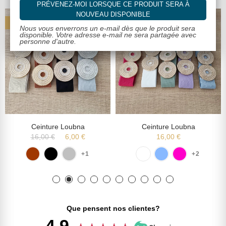
PRÉVENEZ-MOI LORSQUE CE PRODUIT SERA À
NOUVEAU DISPONIBLE
-10,00 €
Nous vous enverrons un e-mail dès que le produit sera
disponible. Votre adresse e-mail ne sera partagée avec
personne d'autre.
Ceinture Loubna
Ceinture Loubna
16,00 €
6,00 €
16,00 €
+1
+2
Que pensent nos clientes?
4.9