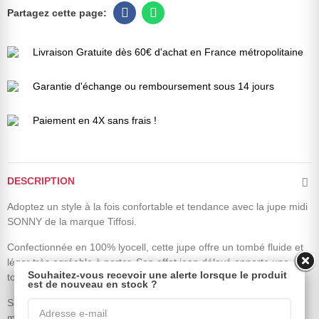
Livraison Gratuite dès 60€ d'achat en France métropolitaine
Garantie d'échange ou remboursement sous 14 jours
Paiement en 4X sans frais !
DESCRIPTION
Adoptez un style à la fois confortable et tendance avec la jupe midi
SONNY de la marque Tiffosi.
Confectionnée en 100% lyocell, cette jupe offre un tombé fluide et
léger très agréable à porter. Son effet jean délavé apporte une
Souhaitez-vous recevoir une alerte lorsque le produit
touche casual moderne tout en conservant une belle élégance.
est de nouveau en stock ?
Sa coupe évasée sublime la silhouette en accompagnant les
mouvements avec fluidité, tandis que sa taille élastique assure un