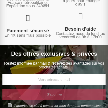
14 jours pour changer
France métropolitaine.
d'avis
Expédition sous
24/48H
Besoin d'aide
Paiement sécurisé
Contactez-nous du lundi au
En 4X sans frais possible
vendredi de 9h à 17h00
Des offres exclusives & privées
Restez informée par mail & recevez des avantages sur vos
prochains achats !
S’abonner
J'autorise ce site à conserver mes données personnelles