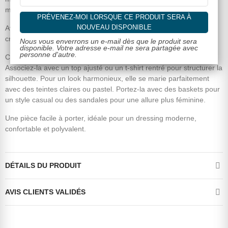
maintien confortable tout au long de la journée.
PRÉVENEZ-MOI LORSQUE CE PRODUIT SERA À
NOUVEAU DISPONIBLE
Avec sa longueur midi de 80 cm, la jupe SONNY est idéale pour
créer des looks variés, du plus décontracté au plus féminin.
Nous vous enverrons un e-mail dès que le produit sera
disponible. Votre adresse e-mail ne sera partagée avec
personne d'autre.
Conseil de Mademoiselle Caprices :
Associez-la avec un top ajusté ou un t-shirt rentré pour structurer la
silhouette. Pour un look harmonieux, elle se marie parfaitement
avec des teintes claires ou pastel. Portez-la avec des baskets pour
un style casual ou des sandales pour une allure plus féminine.
Une pièce facile à porter, idéale pour un dressing moderne,
confortable et polyvalent.
DÉTAILS DU PRODUIT
AVIS CLIENTS VALIDÉS