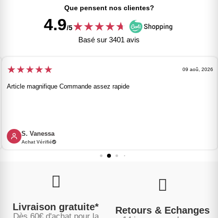
Que pensent nos clientes?
4.9
★
★
★
★
★
★
/5
Basé sur 3401 avis
★
★
★
★
★
09 aoû, 2026
Article magnifique Commande assez rapide
S. Vanessa
Achat Vérifié
Livraison gratuite*
Retours & Echanges
Dès 60€ d'achat pour la