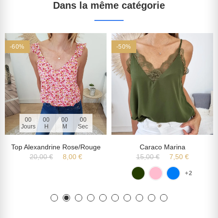
Dans la même catégorie
-60%
-50%
00
00
00
00
Jours
H
M
Sec
Top Alexandrine Rose/rouge
Caraco Marina
20,00 €
8,00 €
15,00 €
7,50 €
+2