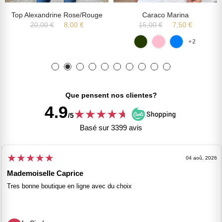
Top Alexandrine Rose/rouge
Caraco Marina
20,00 €
8,00 €
15,00 €
7,50 €
+2
Que pensent nos clientes?
4.9
★
★
★
★
★
★
/5
Basé sur 3399 avis
★
★
★
★
★
04 aoû, 2026
Mademoiselle Caprice
Tres bonne boutique en ligne avec du choix