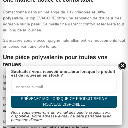
Confectionné dans un mélange de
70% viscose et 30%
polyamide
, le top EVAGORE offre une sensation de douceur très
agréable sur la peau. Sa maille fine garantit confort et légèreté tout
au long de la journée.
Sa matière souple accompagne naturellement les mouvements tout
en conservant une jolie tenue.
Une pièce polyvalente pour toutes vos
tenues
Souhaitez-vous recevoir une alerte lorsque le produit
est de nouveau en stock ?
Le top EVAGORE se porte aussi bien avec une jupe bohème
qu'avec un jean ou un pantalon fluide. Son coloris écru s'associe
facilement avec les teintes naturelles, pastel ou plus soutenues.
PRÉVENEZ-MOI LORSQUE CE PRODUIT SERA À
Pour un look estival féminin, associez-le à la
jupe longue Manon
NOUVEAU DISPONIBLE
rose
, à la
jupe Manon caramel
ou complétez votre tenue avec l
a
ceinture Louna blanche
.
Nous vous enverrons un e-mail dès que le produit sera
disponible. Votre adresse e-mail ne sera partagée avec
personne d'autre.
Découvrez également notre sélection
de tops femme
, nos
jupes
femme
ainsi que nos
pantalons et jeans femme.