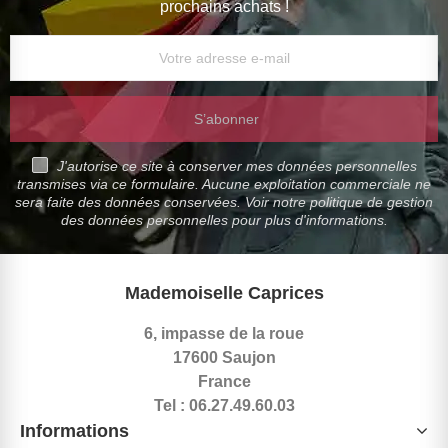
prochains achats !
S’abonner
J'autorise ce site à conserver mes données personnelles
transmises via ce formulaire. Aucune exploitation commerciale ne
sera faite des données conservées. Voir notre politique de gestion
des données personnelles pour plus d'informations.
Mademoiselle Caprices
6, impasse de la roue
17600 Saujon
France
Tel : 06.27.49.60.03
Informations