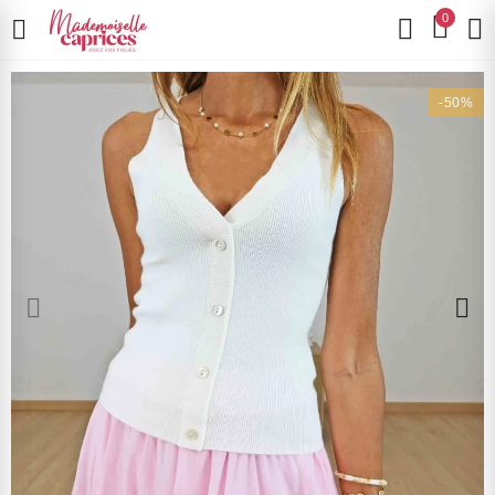
0
-50%