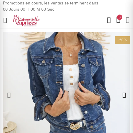
Promotions en cours, les ventes se terminent dans
00
Jours
00
H
00
M
00
Sec
0
-50%