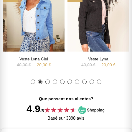
Veste Lyna Ciel
Veste Lyna
40,00 €
20,00 €
40,00 €
20,00 €
Que pensent nos clientes?
4.9
★
★
★
★
★
★
/5
Basé sur 3398 avis