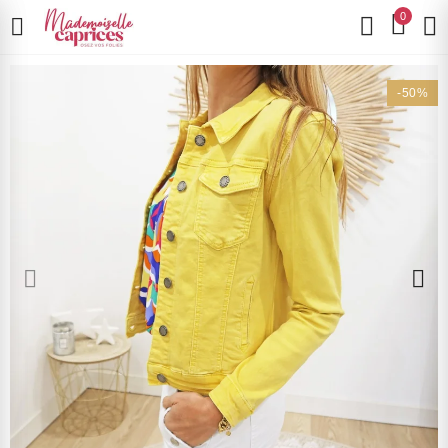
0
-50%