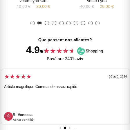
Veste Lyna Ciel
Veste Lyna
40,00 €
20,00 €
40,00 €
20,00 €
Que pensent nos clientes?
4.9
★
★
★
★
★
★
/5
Basé sur 3401 avis
★
★
★
★
★
09 aoû, 2026
Article magnifique Commande assez rapide
S. Vanessa
Achat Vérifié