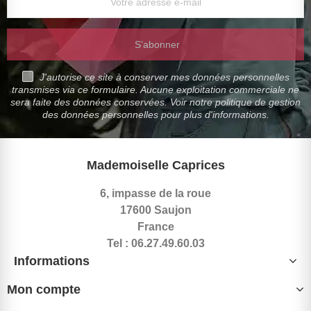
S’abonner
J'autorise ce site à conserver mes données personnelles
transmises via ce formulaire. Aucune exploitation commerciale ne
sera faite des données conservées. Voir notre politique de gestion
des données personnelles pour plus d'informations.
Mademoiselle Caprices
6, impasse de la roue
17600 Saujon
France
Tel : 06.27.49.60.03
Informations
Mon compte