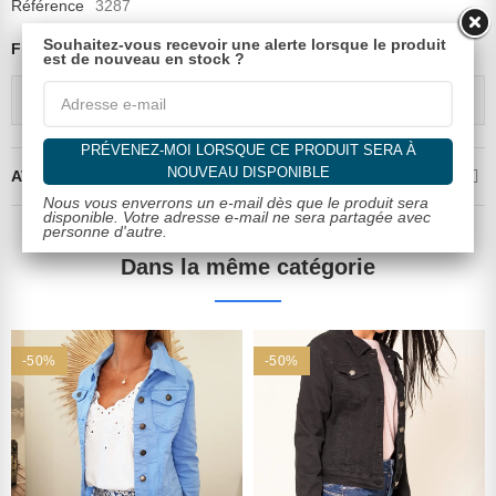
Référence
3287
Souhaitez-vous recevoir une alerte lorsque le produit
Fiche technique
est de nouveau en stock ?
Composition
95% polyester, 5% élasthanne
PRÉVENEZ-MOI LORSQUE CE PRODUIT SERA À
NOUVEAU DISPONIBLE
AVIS CLIENTS VALIDÉS
Nous vous enverrons un e-mail dès que le produit sera
disponible. Votre adresse e-mail ne sera partagée avec
personne d'autre.
Dans la même catégorie
-50%
-50%