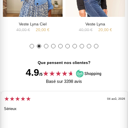
Veste Lyna Ciel
Veste Lyna
40,00 €
20,00 €
40,00 €
20,00 €
Que pensent nos clientes?
4.9
★
★
★
★
★
★
/5
Basé sur 3398 avis
★
★
★
★
★
04 aoû, 2026
Sérieux