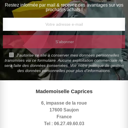
Restez informée par mail & recevez des avantages sur vos
prochains achats !
S’abonner
J'autorise ce site à conserver mes données personnelles
transmises via ce formulaire. Aucune exploitation commerciale ne
sera faite des données conservées. Voir notre politique de gestion
des données personnelles pour plus d'informations.
Mademoiselle Caprices
6, impasse de la roue
17600 Saujon
France
Tel : 06.27.49.60.03