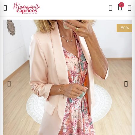
0
-50%