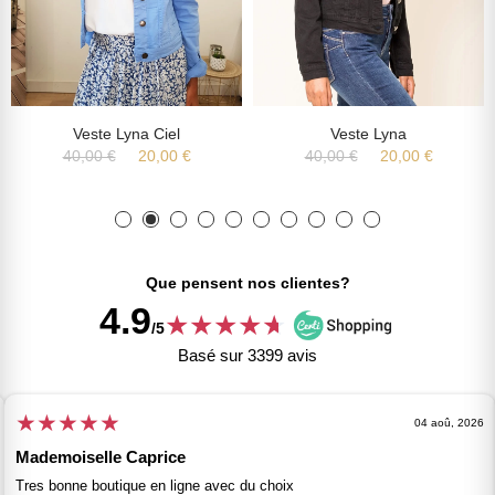
Veste Lyna Ciel
Veste Lyna
40,00 €
20,00 €
40,00 €
20,00 €
Que pensent nos clientes?
4.9
★
★
★
★
★
★
/5
Basé sur 3399 avis
★
★
★
★
★
04 aoû, 2026
Mademoiselle Caprice
Tres bonne boutique en ligne avec du choix